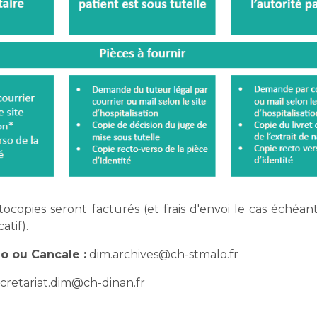
tocopies seront facturés (et frais d'envoi le cas échéant
atif).
lo ou Cancale :
dim.archives@ch-stmalo.fr
cretariat.dim@ch-dinan.fr