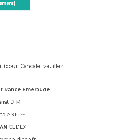
é
(pour Cancale, veuillez
er Rance Emeraude
riat DIM
tale 91056
NAN
CEDEX
im@ch-dinan.fr