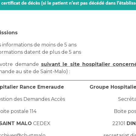
issions
s informations de moins de 5 ans
nformations datent de plus de 5 ans
r votre demande
suivant le site hospitalier concern
ande au site de Saint-Malo) :
pitalier Rance Emeraude
Groupe Hospitali
estion des Demandes Accès
Secréta
oite postale 114
Boite pos
SAINT MALO
CEDEX
22101
DI
rchives@ch-stmalo.
secretariat.d