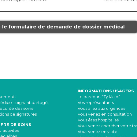
 le formulaire de demande de dossier médical
INFORMATIONS USAGERS
ssements
Le parcours "Ty Malo"
médico-soignant partagé
Vos représentants
sécurité des soins
Vous allez aux urgences
ions de signatures
Vous venez en consultation
Vous êtes hospitalisé
FRE DE SOINS
Vous venez chercher votre tr
'activités
Vous venez en visite
écialités