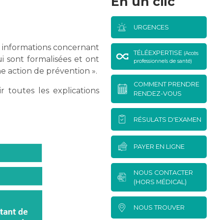
En un clic
URGENCES
s informations concernant
TÉLÉEXPERTISE
(Accès
i sont formalisées et ont
professionnels de santé)
ne action de prévention ».
COMMENT PRENDRE
toutes les explications
RENDEZ-VOUS
RÉSULATS D'EXAMEN
PAYER EN LIGNE
NOUS CONTACTER
(HORS MÉDICAL)
NOUS TROUVER