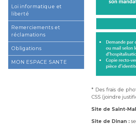
Loi informatique et
liberté
Remerciements et
réclamations
Obligations
MON ESPACE SANTE
* Des frais de pho
CSS (joindre justific
Site de Saint-Ma
Site de Dinan :
se