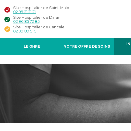
Site Hospitalier de Saint-Malo
02 99 21 21 21
Site Hospitalier de Dinan
02 96 85 72 85
Site Hospitalier de Cancale
02 99 89 51 51
I
LE GHRE
NOTRE OFFRE DE SOINS