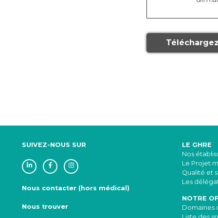
Téléchargez
SUIVEZ-NOUS SUR
LE GHRE
Nos établi
Le Projet 
Qualité et 
Les délégat
Nous contacter (hors médical)
NOTRE OF
Nous trouver
Domaines d
Liste des sp