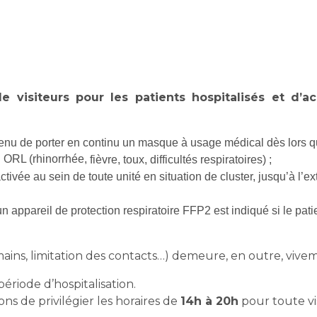
e visiteurs pour les patients hospitalisés et d’
t tenu de porter en continu un masque à usage médical dès l
ors q
 ORL (rhinorrhée,
fièvre, toux, difficultés respiratoires)
;
ivée au sein de toute unité en situation de cluster,
jusqu’à l’ex
’un appareil de protection respiratoire FFP2 est indiqué si
le pat
s mains, limitation des contacts…) demeure, en outre, v
ériode d’hospitalisation.
s de privilégier les horaires de
14h à 20h
pour toute vis