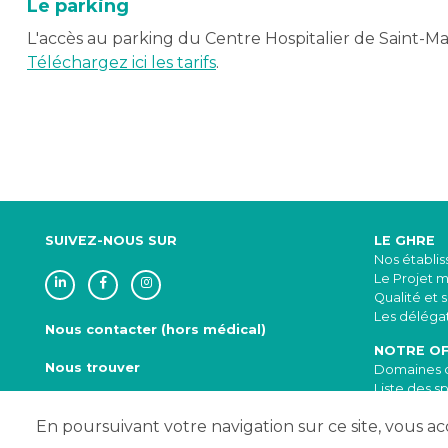
Le parking
L'accès au parking du Centre Hospitalier de Saint-Ma
Téléchargez ici les tarifs
.
SUIVEZ-NOUS SUR
LE GHRE
Nos établi
Le Projet 
Qualité et 
Les délégat
Nous contacter (hors médical)
NOTRE OF
Nous trouver
Domaines d
Liste des sp
Mentions légales
|
Plan du site
Annuaire d
En poursuivant votre navigation sur ce site, vous acce