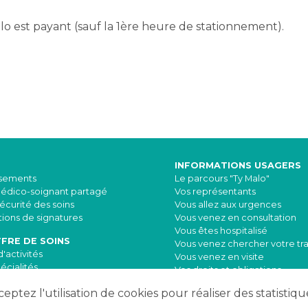
lo est payant (sauf la 1ère heure de stationnement).
INFORMATIONS USAGERS
ssements
Le parcours "Ty Malo"
médico-soignant partagé
Vos représentants
sécurité des soins
Vous allez aux urgences
ions de signatures
Vous venez en consultation
Vous êtes hospitalisé
FRE DE SOINS
Vous venez chercher votre tr
'activités
Vous venez en visite
écialités
Vos droits et obligations
es médecins
ptez l'utilisation de cookies pour réaliser des statistique
OFFRES D'EMPLOI