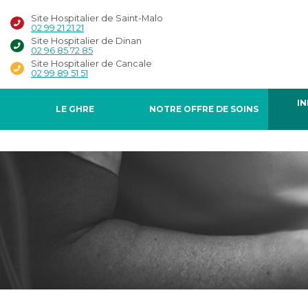
Site Hospitalier de Saint-Malo
02 99 21 21 21
Site Hospitalier de Dinan
02 96 85 72 85
Site Hospitalier de Cancale
02 99 89 51 51
I
LE GHRE
NOTRE OFFRE DE SOINS