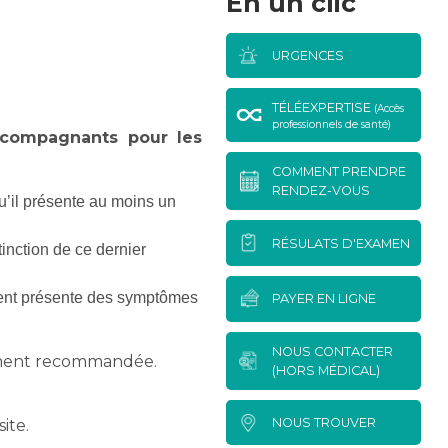
En un clic
URGENCES
TÉLÉEXPERTISE
(Accès
professionnels de santé)
accompagnants pour les
COMMENT PRENDRE
RENDEZ-VOUS
u’il présente au moins un
RÉSULATS D'EXAMEN
tinction de ce dernier
ient présente des symptômes
PAYER EN LIGNE
NOUS CONTACTER
ivement recommandée.
(HORS MÉDICAL)
NOUS TROUVER
ite.