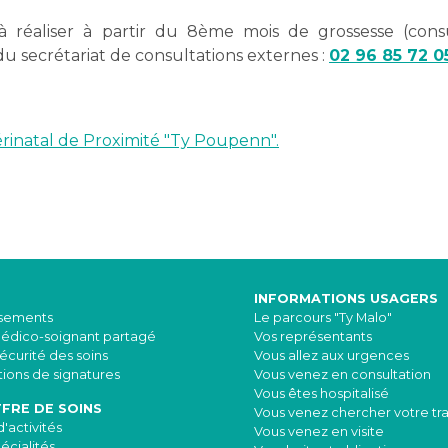
à réaliser à partir du 8ème mois de grossesse (consu
u secrétariat de consultations externes :
02 96 85 72 0
érinatal de Proximité "Ty Poupenn".
INFORMATIONS USAGERS
ssements
Le parcours "Ty Malo"
médico-soignant partagé
Vos représentants
sécurité des soins
Vous allez aux urgences
ions de signatures
Vous venez en consultation
Vous êtes hospitalisé
FRE DE SOINS
Vous venez chercher votre tr
'activités
Vous venez en visite
écialités