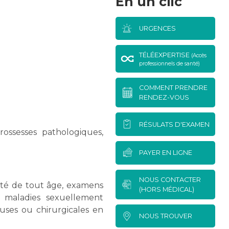
En un clic
URGENCES
TÉLÉEXPERTISE
(Accès
professionnels de santé)
COMMENT PRENDRE
RENDEZ-VOUS
RÉSULATS D'EXAMEN
rossesses pathologiques,
PAYER EN LIGNE
NOUS CONTACTER
té de tout âge, examens
(HORS MÉDICAL)
s maladies sexuellement
uses ou chirurgicales en
NOUS TROUVER