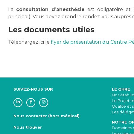
La
consultation d’anesthésie
est obligatoire et 
principal). Vous devez prendre rendez-vous auprès d
Les documents utiles
Téléchargez ici le
flyer de présentation du Centre P
SUIVEZ-NOUS SUR
LE GHRE
Nos établi
Le Projet 
Qualité et 
Les délégat
Nous contacter (hors médical)
NOTRE OF
Nous trouver
Domaines d
Liste des sp