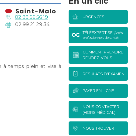
En un clic
02 99 56 56 19
URGENCES
02 99 21 29 34
TÉLÉEXPERTISE
(Accès
professionnels de santé)
COMMENT PRENDRE
RENDEZ-VOUS
n à temps plein et vise à
RÉSULATS D'EXAMEN
PAYER EN LIGNE
NOUS CONTACTER
(HORS MÉDICAL)
NOUS TROUVER