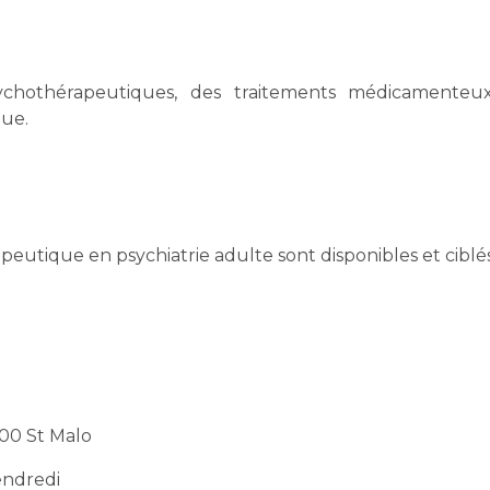
ychothérapeutiques, des traitements médicamenteux
que.
eutique en psychiatrie adulte sont disponibles et ciblés
400 St Malo
endredi